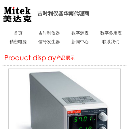
吉时利仪器华南代理商
首页
吉时利仪器
数字源表
数字多用表
精密电源
信号发生器
新闻中心
联系我们
产品展示
当前所在位置：
首页
>
产品展示
>
精密电源
>
吉时利2260A-30-
72 720W可编程直流电源，30V，72A