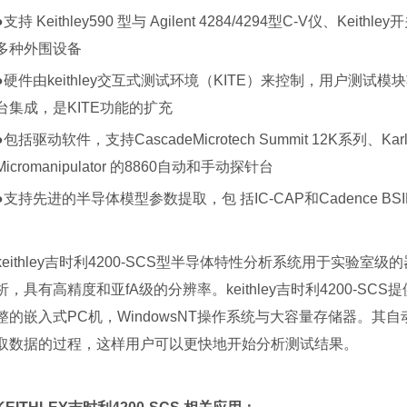
●支持 Keithley590 型与 Agilent 4284/4294型C-V仪、Keith
多种外围设备
●硬件由keithley交互式测试环境（KITE）来控制，用户测
台集成，是KITE功能的扩充
●包括驱动软件，支持CascadeMicrotech Summit 12K系列、Karl 
Micromanipulator 的8860自动和手动探针台
●支持先进的半导体模型参数提取，包 括IC-CAP和Cadence BSIMPro
keithley吉时利4200-SCS型半导体特性分析系统用于实验
析，具有高精度和亚fA级的分辨率。keithley吉时利4200-S
整的嵌入式PC机，WindowsNT操作系统与大容量存储器。
取数据的过程，这样用户可以更快地开始分析测试结果。