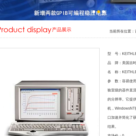
产品展示
当前所在位置：
型 号：KEITH
品 牌：美国吉
名 称：
KEIT
参 数：容易使用
验室级的器件直流
的分辨率。它提
机，Window
口加速并简化了
结果。
市场价：0