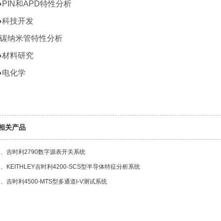
●PIN和APD特性分析
●科技开发
·碳纳米管特性分析
●材料研究
●电化学
相关产品
1、
吉时利2790数字源表开关系统
2、
KEITHLEY吉时利4200-SCS型半导体特征分析系统
3、
吉时利4500-MTS型多通道I-V测试系统