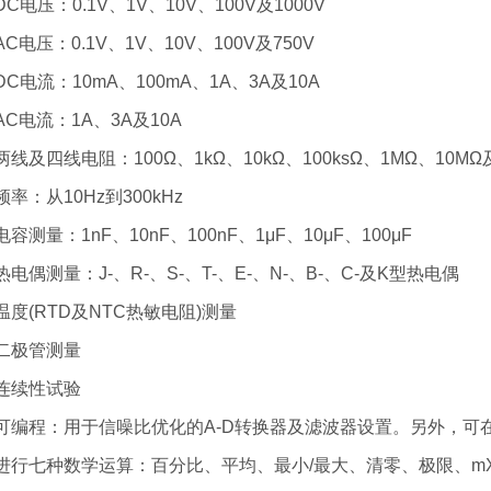
DC电压：0.1V、1V、10V、100V及1000V
AC电压：0.1V、1V、10V、100V及750V
DC电流：10mA、100mA、1A、3A及10A
AC电流：1A、3A及10A
两线及四线电阻：100Ω、1kΩ、10kΩ、100ksΩ、1MΩ、10MΩ
频率：从10Hz到300kHz
电容测量：1nF、10nF、100nF、1μF、10μF、100μF
热电偶测量：J-、R-、S-、T-、E-、N-、B-、C-及K型热电偶
温度(RTD及NTC热敏电阻)测量
二极管测量
连续性试验
可编程：用于信噪比优化的A-D转换器及滤波器设置。另外，可
进行七种数学运算：百分比、平均、最小/最大、清零、极限、mX+