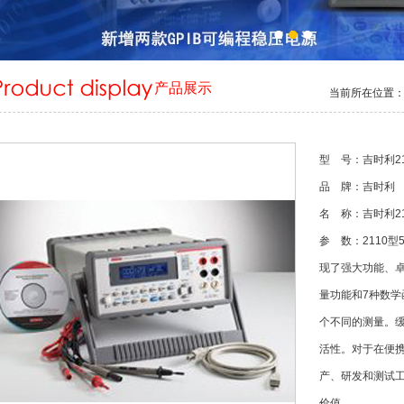
产品展示
当前所在位置
型 号：吉时利211
品 牌：吉时利
名 称：
吉时利2
参 数：2110
现了强大功能、卓
量功能和7种数
个不同的测量。缓
活性。对于在便
产、研发和测试工
价值。