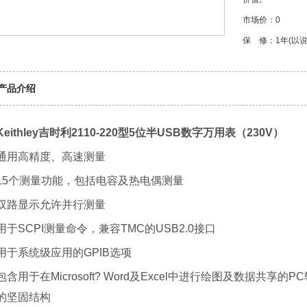
市场价：0
保 修：1年(以
产品介绍
Keithley吉时利2110-220型5位半USB数字万用表（230V）
通用高精度、高速测量
15个测量功能，包括电容及热电偶测量
双路显示允许并行测量
用于SCPI测量命令，兼容TMC的USB2.0接口
用于系统级应用的GPIB选项
包含用于在Microsoft? Word及Excel中进行绘图及数据共
的坚固结构