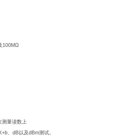
及100MΩ
在测量读数上
b、dB以及dBm测试。