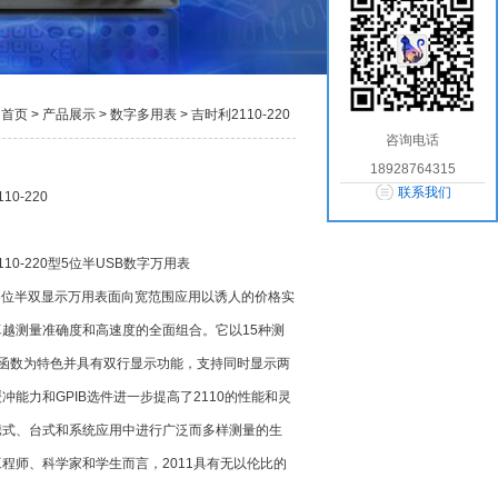
：
首页
>
产品展示
>
数字多用表
>
吉时利2110-220
咨询电话
型5位半USB数字万用表
18928764315
联系我们
0-220
110-220型5位半USB数字万用表
型5位半双显示万用表面向宽范围应用以诱人的价格实
越测量准确度和高速度的全面组合。它以15种测
学函数为特色并具有双行显示功能，支持同时显示两
冲能力和GPIB选件进一步提高了2110的性能和灵
携式、台式和系统应用中进行广泛而多样测量的生
程师、科学家和学生而言，2011具有无以伦比的