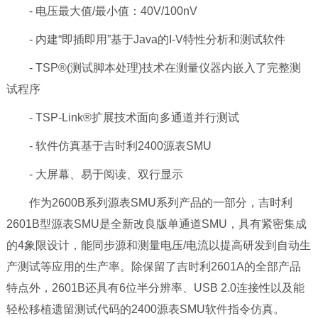
- 电压最大值/最小值：40V/100nV
- 内建“即插即用”基于Java的I-V特性分析和测试软件
- TSP®(测试脚本处理)技术在测量仪器内嵌入了完整测
试程序
- TSP-Link®扩展技术面向多通道并行测试
- 软件仿真基于吉时利2400源表SMU
- 大屏幕、易于阅读、双行显示
作为2600B系列源表SMU系列产品的一部分，吉时利
2601B型源表SMU是全新改良版单通道SMU，具有紧密集成
的4象限设计，能同步源和测量电压/电流以提高研发到自动生
产测试等应用的生产率。除保留了吉时利2601A的全部产品
特点外，2601B还具有6位半分辨率、USB 2.0连接性以及能
轻松移植遗留测试代码的2400源表SMU软件指令仿真。